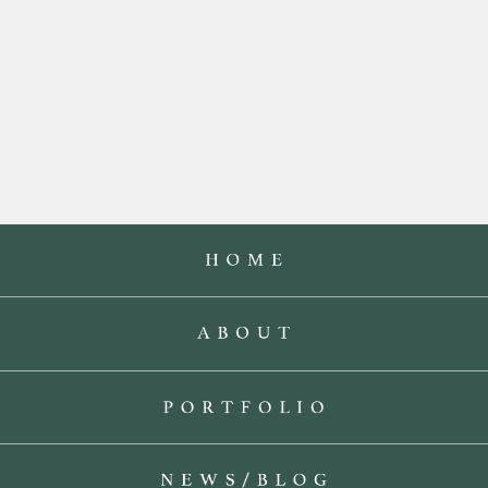
9月14日再放送「プラチナファミリー」
テレビ出演情報 2025年7月に田川啓二が出演した「プラチ
ナファミリー」が、再放送さ…
Read More
2025.09.12