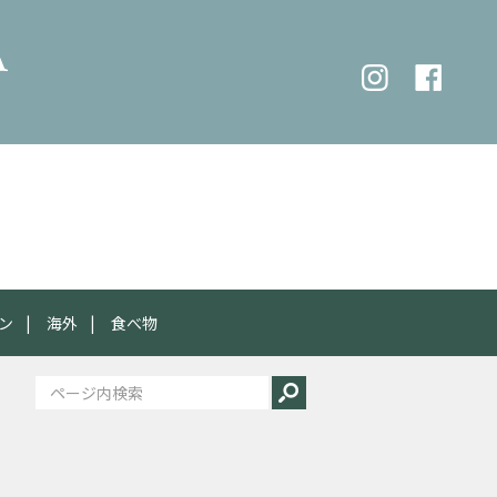
ン
海外
食べ物