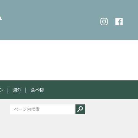
ン
海外
食べ物